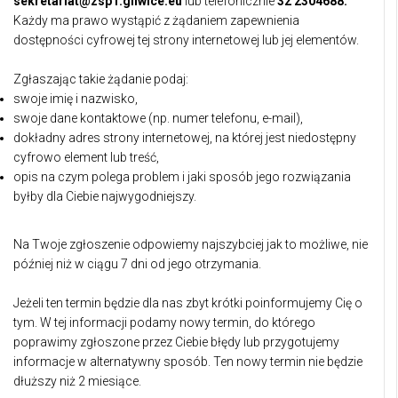
sekretariat@zsp1.gliwice.eu
lub telefonicznie
32 2304688.
Każdy ma prawo wystąpić z żądaniem zapewnienia
dostępności cyfrowej tej strony internetowej lub jej elementów.
Zgłaszając takie żądanie podaj:
swoje imię i nazwisko,
swoje dane kontaktowe (np. numer telefonu, e-mail),
dokładny adres strony internetowej, na której jest niedostępny
cyfrowo element lub treść,
opis na czym polega problem i jaki sposób jego rozwiązania
byłby dla Ciebie najwygodniejszy.
Na Twoje zgłoszenie odpowiemy najszybciej jak to możliwe, nie
później niż w ciągu 7 dni od jego otrzymania.
Jeżeli ten termin będzie dla nas zbyt krótki poinformujemy Cię o
tym. W tej informacji podamy nowy termin, do którego
poprawimy zgłoszone przez Ciebie błędy lub przygotujemy
informacje w alternatywny sposób. Ten nowy termin nie będzie
dłuższy niż 2 miesiące.