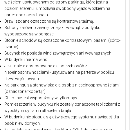
wejściem usytuowanym od strony parkingu, które jest na
poziomie terenu i umożliwia swobodny wjazd wózkiem na
parter obok sekretariatu.
Drzwi szklane oznaczone są kontrastową taśmą.
Schody zarówno zewnętrzne jak i wewnątrz budynku
wyposażone są w poręcze.
Stopnie schodów są oznaczone kontrastowymi pasami (żółto-
czarne).
Budynek nie posiada wind zewnętrznych ani wewnętrznych.
W budynku nie ma wind.
Jest toaleta dostosowana dla potrzeb osób z
niepełnosprawnościami - usytuowana na parterze w pobliżu
drzwi wejściowych.
Na parkingu są stanowiska dla osób z niepełnosprawnościami
(oznaczone "kopertą").
Obiekt nie jest wyposażony w tyflomapy.
Pomieszczenia w budynku nie zostały oznaczone tabliczkami z
wypukłymi cyframi i alfabetem brajla.
W budynku nie stosuje się dźwiękowego systemu nawigacji dla
osób niewidomych.
Na podstawie zarządzenia dyrektora ZSP 1 do budynku ma