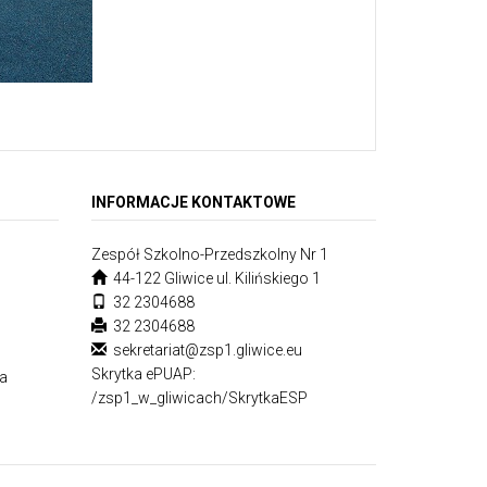
INFORMACJE KONTAKTOWE
Zespół Szkolno-Przedszkolny Nr 1
44-122 Gliwice ul. Kilińskiego 1
32 2304688
32 2304688
sekretariat@zsp1.gliwice.eu
Skrytka ePUAP:
ia
/zsp1_w_gliwicach/SkrytkaESP