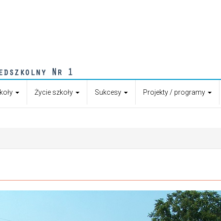
zkoły
Życie szkoły
Sukcesy
Projekty / programy