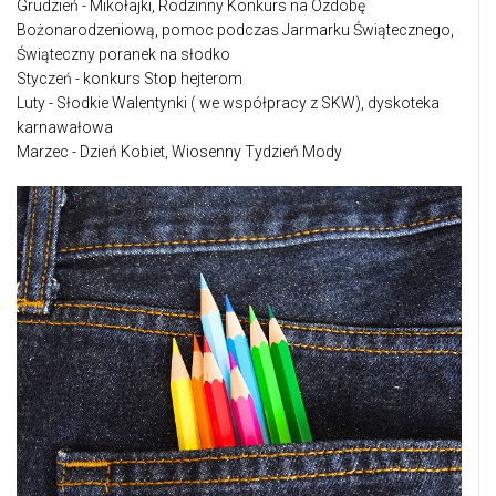
Grudzień - Mikołajki, Rodzinny Konkurs na Ozdobę
Bożonarodzeniową, pomoc podczas Jarmarku Świątecznego,
Świąteczny poranek na słodko
Styczeń - konkurs Stop hejterom
Luty - Słodkie Walentynki ( we współpracy z SKW), dyskoteka
karnawałowa
Marzec - Dzień Kobiet, Wiosenny Tydzień Mody