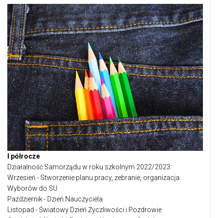
I półrocze
Działalność Samorządu w roku szkolnym 2022/2023:
Wrzesień - Stworzenie planu pracy, zebranie, organizacja
Wyborów do SU
Październik - Dzień Nauczyciela
Listopad - Światowy Dzień Życzliwości i Pozdrowie