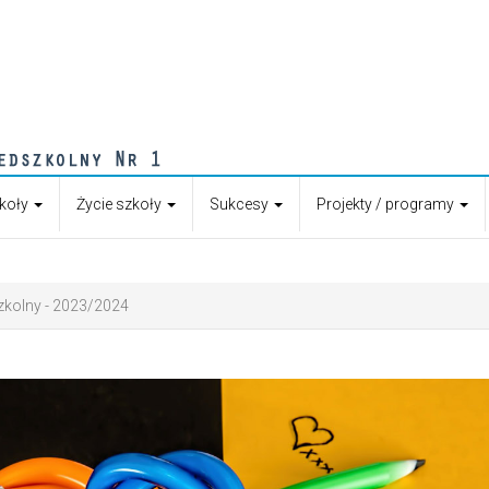
zkoły
Życie szkoły
Sukcesy
Projekty / programy
zkolny - 2023/2024