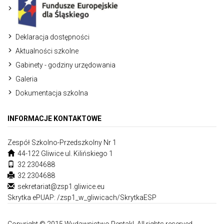
Deklaracja dostępności
Aktualności szkolne
Gabinety - godziny urzędowania
Galeria
Dokumentacja szkolna
INFORMACJE KONTAKTOWE
Zespół Szkolno-Przedszkolny Nr 1
44-122 Gliwice ul. Kilińskiego 1
32 2304688
32 2304688
sekretariat@zsp1.gliwice.eu
Skrytka ePUAP: /zsp1_w_gliwicach/SkrytkaESP
Copyright © 2015 Wydawnictwo Pentakl. All rights reserved.