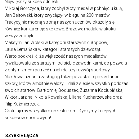
Największy sukces odnieśli:
Mikołaj Gorczyca, który zdobył złoty medal w pchnięciu kulą,
Jan Bełtowski, który zwyciężył w biegu na 200 metrów.
Tradycyjnie mocną stroną naszych uczniów okazały się
również konkurencje skokowe. Brązowe medale w skoku
wzwyż zdobyli:
Maksymilian Wolski w kategorii starszych chłopców,
Laura Lemańska w kategorii starszych dziewcząt.
Warto podkreślić, że większość naszych medalistów
rywalizowała ze starszymi od siebie zawodnikami, co pozwala
z optymizmem patrzeć na ich dalszy rozwój sportowy.
Na słowa uznania zasługują także pozostali reprezentanci
szkoły, którzy ambitnie walczyli i dali z siebie wszystko podczas
swoich startów: Bartłomiej Boduszek, Zuzanna Kociubińska,
Wiktor Jarzina, Nikola Kowalska, Liliana Kucharzewska oraz
Filip Kaźmierczak.
Gratulujemy wszystkim uczestnikom i życzymy kolejnych
sukcesów sportowych!
SZYBKIE ŁĄCZA