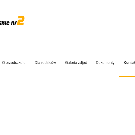
O przedszkolu
Dla rodziców
Galeria zdjęć
Dokumenty
Konta