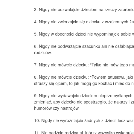
3. Nigdy nie pozwalajcie dzieciom na rzeczy zabroni
4. Nigdy nie zwierzajcie się dziecku z wzajemnych ża
5. Nigdy w obecności dzieci nie wypominajcie sobie 
6. Nigdy nie podważajcie szacunku ani nie osłabiajci
rodziców.
7. Nigdy nie mówcie dziecku: “Tylko nie mów tego ma
8. Nigdy nie mówcie dziecku: “Powiem tatusiowi, jaki 
straszy się ojcem, to jak mogą go kochać i mieć do 
9. Nigdy nie wydawajcie dzieciom nieprzemyślanych p
zmieniać, aby dziecko nie spostrzegło, że nakazy i 
humorów czy nastrojów.
10. Nigdy nie wyróżniajcie żadnych z dzieci, lecz wszy
11. Nie bądźcie rodzicami, którzy wszystko wykonują 