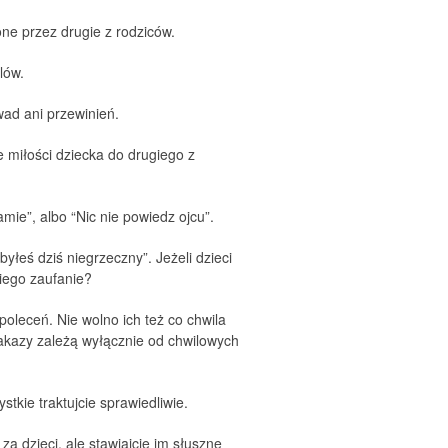
one przez drugie z rodziców.
lów.
wad ani przewinień.
e miłości dziecka do drugiego z
mie”, albo “Nic nie powiedz ojcu”.
byłeś dziś niegrzeczny”. Jeżeli dzieci
niego zaufanie?
oleceń. Nie wolno ich też co chwila
zakazy zależą wyłącznie od chwilowych
stkie traktujcie sprawiedliwie.
za dzieci, ale stawiajcie im słuszne