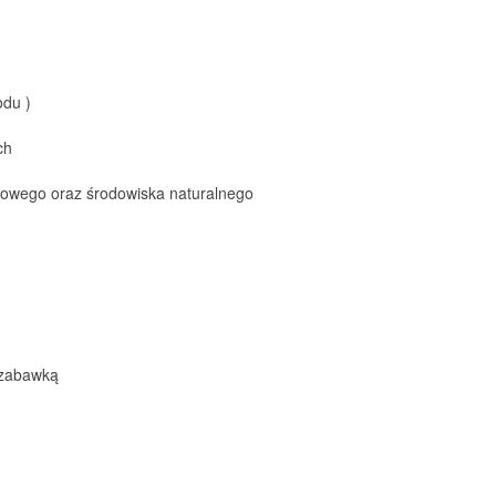
odu )
ch
towego oraz środowiska naturalnego
 zabawką