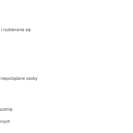
i rozbierania się
ez niepożądane osoby
szatnię
innych